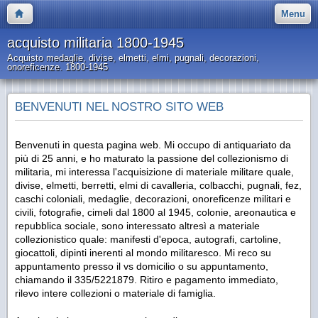
Menu
acquisto militaria 1800-1945
Acquisto medaglie, divise, elmetti, elmi, pugnali, decorazioni,
onoreficenze. 1800-1945
BENVENUTI NEL NOSTRO SITO WEB
Benvenuti in questa pagina web. Mi occupo di antiquariato da
più di 25 anni, e ho maturato la passione del collezionismo di
militaria, mi interessa l'acquisizione di materiale militare quale,
divise, elmetti, berretti, elmi di cavalleria, colbacchi, pugnali, fez,
caschi coloniali, medaglie, decorazioni, onoreficenze militari e
civili, fotografie, cimeli dal 1800 al 1945, colonie, areonautica e
repubblica sociale, sono interessato altresì a materiale
collezionistico quale: manifesti d'epoca, autografi, cartoline,
giocattoli, dipinti inerenti al mondo militaresco. Mi reco su
appuntamento presso il vs domicilio o su appuntamento,
chiamando il 335/5221879. Ritiro e pagamento immediato,
rilevo intere collezioni o materiale di famiglia.